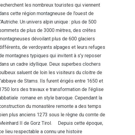
recherchent les nombreux touristes qui viennent
dans cette région montagneuse de l’ouest de
l’Autriche. Un univers alpin unique : plus de 500
sommets de plus de 3000 mètres, des crêtes
montagneuses dévoilant plus de 600 glaciers
différents, de verdoyants alpages et leurs refuges
de montagnes typiques qui invitent à s’y reposer
dans un cadre idyllique. Deux superbes clochers
bulbeux saluent de loin les visiteurs du cloitre de
l’abbaye de Stams. Ils furent érigés entre 1650 et
1750 lors des travaux e transformation de l’église
abbatiale romane en style baroque. Cependant la
construction du monastère remonte a des temps
bien plus anciens 1273 sous le règne du comte de
Meinhard II de Gorz Tirol. Depuis cette époque,
ce lieu respectable a connu une histoire