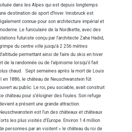
située dans les Alpes qui est depuis longtemps
une destination de sport d’hiver. Innsbruck est
également connue pour son architecture impérial et
moderne. Le funiculaire de la Nordkette, avec des
stations futuriste conçu par l’architecte Zaha Hadid,
grimpe du centre ville jusqu’à 2 256 mètres
d’altitude permettant ainsi de faire du skis en hiver
et de la randonnée ou de l’alpinisme lorsqu’il fait
plus chaud. Sept semaines après la mort de Louis
II en 1886, le château de Neuschwanstein fût
ouvert au public. Le roi, peu sociable, avait construit
ce château pour s’éloigner des foules. Son refuge
devient a présent une grande attraction.
Neuschwanstein est l’un des châteaux et châteaux
forts les plus visités d’Europe. Environ 1.4 million
de personnes par an visitent « le château du roi de