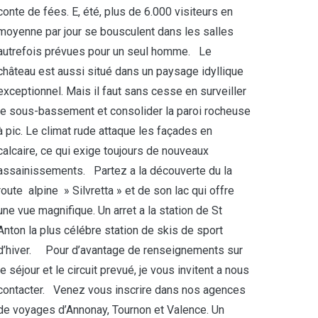
conte de fées. E, été, plus de 6.000 visiteurs en
moyenne par jour se bousculent dans les salles
autrefois prévues pour un seul homme. Le
château est aussi situé dans un paysage idyllique
exceptionnel. Mais il faut sans cesse en surveiller
le sous-bassement et consolider la paroi rocheuse
à pic. Le climat rude attaque les façades en
calcaire, ce qui exige toujours de nouveaux
assainissements. Partez a la découverte du la
route alpine » Silvretta » et de son lac qui offre
une vue magnifique. Un arret a la station de St
Anton la plus célébre station de skis de sport
d’hiver. Pour d’avantage de renseignements sur
le séjour et le circuit prevué, je vous invitent a nous
contacter. Venez vous inscrire dans nos agences
de voyages d’Annonay, Tournon et Valence. Un