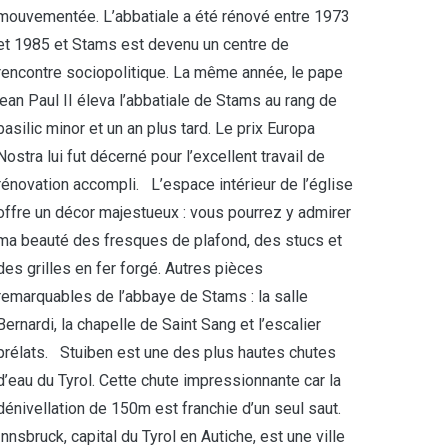
mouvementée. L’abbatiale a été rénové entre 1973
et 1985 et Stams est devenu un centre de
rencontre sociopolitique. La même année, le pape
jean Paul II éleva l’abbatiale de Stams au rang de
basilic minor et un an plus tard. Le prix Europa
Nostra lui fut décerné pour l’excellent travail de
rénovation accompli. L’espace intérieur de l’église
offre un décor majestueux : vous pourrez y admirer
ma beauté des fresques de plafond, des stucs et
des grilles en fer forgé. Autres pièces
remarquables de l’abbaye de Stams : la salle
Bernardi, la chapelle de Saint Sang et l’escalier
prélats. Stuiben est une des plus hautes chutes
d’eau du Tyrol. Cette chute impressionnante car la
dénivellation de 150m est franchie d’un seul saut.
Innsbruck, capital du Tyrol en Autiche, est une ville