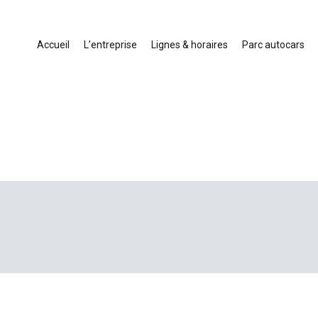
Accueil
L’entreprise
Lignes & horaires
Parc autocars
ansport touristique France et Europe
cars en Drôme-Ardèche-Rhône-Loire-Isère