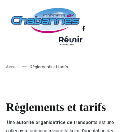
Transport scolaire, Transports de personnel en Drôme Ardèche,
Autocars Chabannes | Transport en
Transport touristique France et Europe
autocars en Drôme-Ardèche-Rhône-
Loire-Isère
Accueil
Règlements et tarifs
Règlements et tarifs
Une
autorité organisatrice de transports
est une
collectivité publique à laquelle la loi d’orientation des