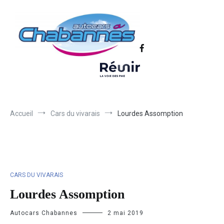
Transport scolaire, Transports de personnel en Drôme Ardèche,
Autocars Chabannes | Transport en
Transport touristique France et Europe
autocars en Drôme-Ardèche-Rhône-
Loire-Isère
Accueil
Cars du vivarais
Lourdes Assomption
CARS DU VIVARAIS
Lourdes Assomption
Autocars Chabannes
2 mai 2019