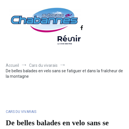
Transport scolaire, Transports de personnel en Drôme Ardèche,
Autocars Chabannes | Transport en
Transport touristique France et Europe
autocars en Drôme-Ardèche-Rhône-
Loire-Isère
Accueil
Cars du vivarais
De belles balades en velo sans se fatiguer et dans la fraîcheur de
la montagne
CARS DU VIVARAIS
De belles balades en velo sans se