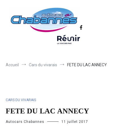
Transport scolaire, Transports de personnel en Drôme Ardèche,
Autocars Chabannes | Transport en
Transport touristique France et Europe
autocars en Drôme-Ardèche-Rhône-
Loire-Isère
Accueil
Cars du vivarais
FETE DU LAC ANNECY
CARS DU VIVARAIS
FETE DU LAC ANNECY
Autocars Chabannes
11 juillet 2017