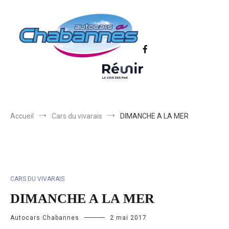
Transport scolaire, Transports de personnel en Drôme Ardèche,
Autocars Chabannes | Transport en
Transport touristique France et Europe
autocars en Drôme-Ardèche-Rhône-
Loire-Isère
Accueil
Cars du vivarais
DIMANCHE A LA MER
CARS DU VIVARAIS
DIMANCHE A LA MER
Autocars Chabannes
2 mai 2017