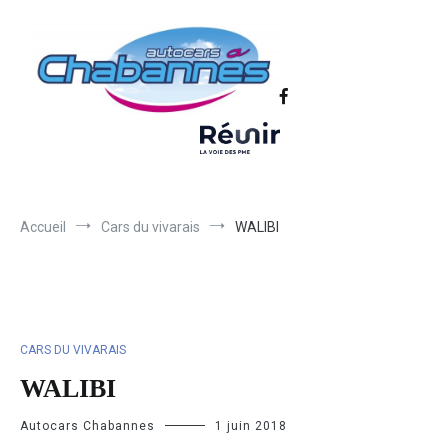
Transport scolaire, Transports de personnel en Drôme Ardèche,
Autocars Chabannes | Transport en
Transport touristique France et Europe
autocars en Drôme-Ardèche-Rhône-
Loire-Isère
Accueil
Cars du vivarais
WALIBI
CARS DU VIVARAIS
WALIBI
Autocars Chabannes
1 juin 2018