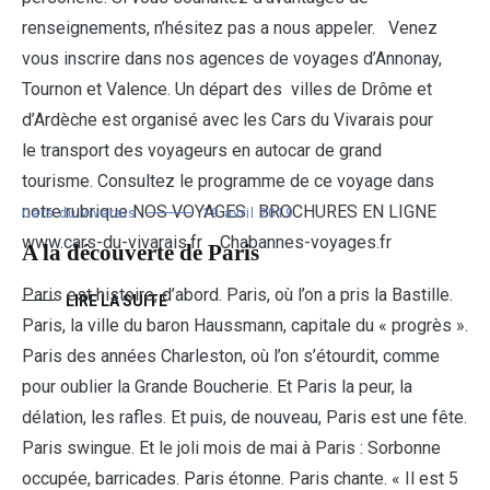
renseignements, n’hésitez pas a nous appeler. Venez
vous inscrire dans nos agences de voyages d’Annonay,
Tournon et Valence. Un départ des villes de Drôme et
d’Ardèche est organisé avec les Cars du Vivarais pour
le transport des voyageurs en autocar de grand
tourisme. Consultez le programme de ce voyage dans
notre rubrique NOS VOYAGES. BROCHURES EN LIGNE
Cars du vivarais
19 avril 2019
www.cars-du-vivarais.fr Chabannes-voyages.fr
A la découverte de Paris
Paris est histoire, d’abord. Paris, où l’on a pris la Bastille.
LIRE LA SUITE
Paris, la ville du baron Haussmann, capitale du « progrès ».
Paris des années Charleston, où l’on s’étourdit, comme
pour oublier la Grande Boucherie. Et Paris la peur, la
délation, les rafles. Et puis, de nouveau, Paris est une fête.
Paris swingue. Et le joli mois de mai à Paris : Sorbonne
occupée, barricades. Paris étonne. Paris chante. « Il est 5