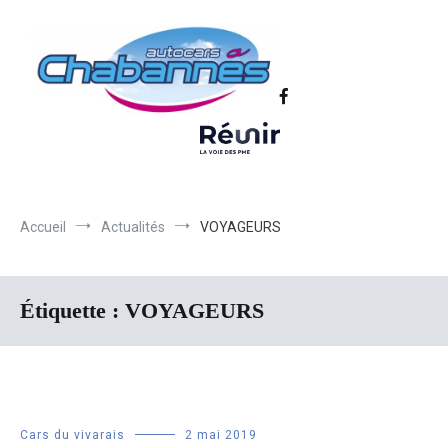
Transport scolaire, Transports de personnel en Drôme Ardèche,
Autocars Chabannes | Transport en
Transport touristique France et Europe
autocars en Drôme-Ardèche-Rhône-
Loire-Isère
Accueil
Actualités
VOYAGEURS
Étiquette :
VOYAGEURS
Cars du vivarais
2 mai 2019