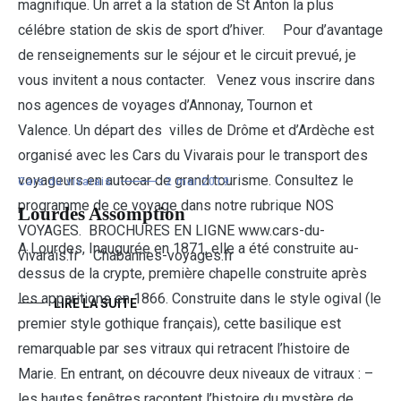
magnifique. Un arret a la station de St Anton la plus
célébre station de skis de sport d’hiver. Pour d’avantage
de renseignements sur le séjour et le circuit prevué, je
vous invitent a nous contacter. Venez vous inscrire dans
nos agences de voyages d’Annonay, Tournon et
Valence. Un départ des villes de Drôme et d’Ardèche est
organisé avec les Cars du Vivarais pour le transport des
voyageurs en autocar de grand tourisme. Consultez le
Cars du vivarais
2 mai 2019
programme de ce voyage dans notre rubrique NOS
Lourdes Assomption
VOYAGES. BROCHURES EN LIGNE www.cars-du-
A Lourdes, Inaugurée en 1871, elle a été construite au-
vivarais.fr Chabannes-voyages.fr
dessus de la crypte, première chapelle construite après
les apparitions en 1866. Construite dans le style ogival (le
LIRE LA SUITE
premier style gothique français), cette basilique est
remarquable par ses vitraux qui retracent l’histoire de
Marie. En entrant, on découvre deux niveaux de vitraux : –
les hautes fenêtres racontent l’histoire du mystère de