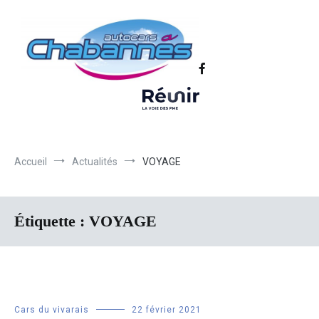
Transport scolaire, Transports de personnel en Drôme Ardèche,
Autocars Chabannes | Transport en
Transport touristique France et Europe
autocars en Drôme-Ardèche-Rhône-
Loire-Isère
Accueil
Actualités
VOYAGE
Étiquette :
VOYAGE
Cars du vivarais
22 février 2021