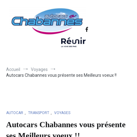
Transport scolaire, Transports de personnel en Drôme Ardèche,
Autocars Chabannes | Transport en
Transport touristique France et Europe
autocars en Drôme-Ardèche-Rhône-
Loire-Isère
Accueil
Voyages
Autocars Chabannes vous présente ses Meilleurs voeux !!
AUTOCAR
,
TRANSPORT
,
VOYAGES
Autocars Chabannes vous présente
ses Meilleurs voeux !!