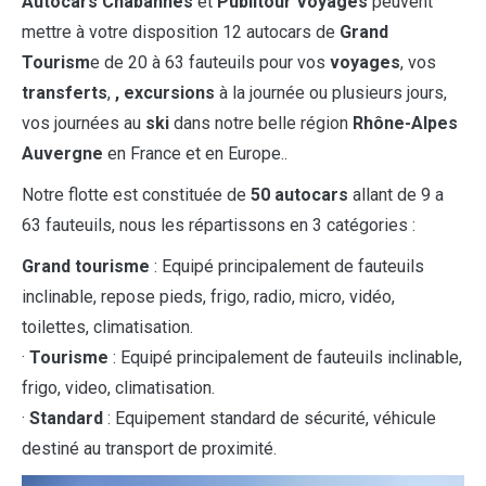
Autocars
Chabannes
et
Publitour
Voyages
peuvent
mettre à votre disposition 12 autocars de
Grand
Tourism
e de 20 à 63 fauteuils pour vos
voyages
, vos
transferts
,
, excursions
à la journée ou plusieurs jours,
vos journées au
ski
dans notre belle région
Rhône-Alpes
Auvergne
en France et en Europe..
Notre flotte est constituée de
50 autocars
allant de 9 a
63 fauteuils, nous les répartissons en 3 catégories :
Grand tourisme
: Equipé principalement de fauteuils
inclinable, repose pieds, frigo, radio, micro, vidéo,
toilettes, climatisation.
·
Tourisme
: Equipé principalement de fauteuils inclinable,
frigo, video, climatisation.
·
Standard
: Equipement standard de sécurité, véhicule
destiné au transport de proximité.