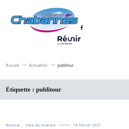
Transport scolaire, Transports de personnel en Drôme Ardèche,
Autocars Chabannes | Transport en
Transport touristique France et Europe
autocars en Drôme-Ardèche-Rhône-
Loire-Isère
Accueil
Actualités
publitour
Étiquette :
publitour
Autocar
,
Cars du vivarais
18 février 2021