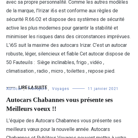
avec sa propre personnalité. Comme les autres modèles
de la marque, l’Irizar i6s est conforme aux règles de
sécurité R.66.O2 et dispose des systèmes de sécurité
active les plus modernes pour garantir la stabilité et
minimiser les risques dans des circonstances imprévues.
L’i6S suit la maxime des autocars Irizar. C’est un autocar
robuste, léger, silencieux et fiable Cet autocar dispose de
50 Fauteuils : Siège inclinables, frigo , vidéo ,
climatisation , radio , micro , toilettes , repose pied.
LIRE LA SUITE
Autocar
,
Transport
,
Voyages
11 janvier 2021
Autocars Chabannes vous présente ses
Meilleurs voeux !!
L’équipe des Autocars Chabannes vous présente ses
meilleurs vœux pour la nouvelle année. Autocars
Chabannes et Publitour Voyages peuvent mettre à votre