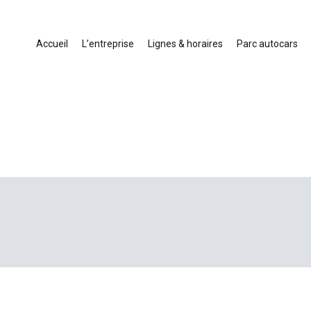
Accueil
L’entreprise
Lignes & horaires
Parc autocars
ansport touristique France et Europe
cars en Drôme-Ardèche-Rhône-Loire-Isère