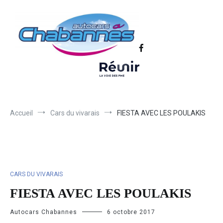
Transport scolaire, Transports de personnel en Drôme Ardèche,
Autocars Chabannes | Transport en
Transport touristique France et Europe
autocars en Drôme-Ardèche-Rhône-
Loire-Isère
Accueil
Cars du vivarais
FIESTA AVEC LES POULAKIS
CARS DU VIVARAIS
FIESTA AVEC LES POULAKIS
Autocars Chabannes
6 octobre 2017