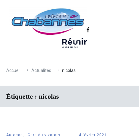
Transport scolaire, Transports de personnel en Drôme Ardèche,
Autocars Chabannes | Transport en
Transport touristique France et Europe
autocars en Drôme-Ardèche-Rhône-
Loire-Isère
Accueil
Actualités
nicolas
Étiquette :
nicolas
Autocar
,
Cars du vivarais
4 février 2021