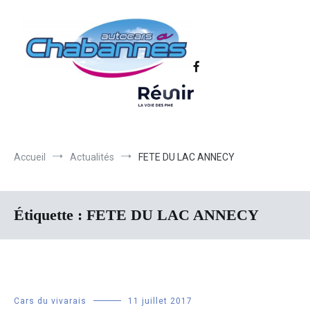
Transport scolaire, Transports de personnel en Drôme Ardèche,
Autocars Chabannes | Transport en
Transport touristique France et Europe
autocars en Drôme-Ardèche-Rhône-
Loire-Isère
Accueil
Actualités
FETE DU LAC ANNECY
Étiquette :
FETE DU LAC ANNECY
Cars du vivarais
11 juillet 2017