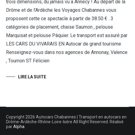
trois dimensions, du jamais vu à Annecy ! Au départ de la
Drôme et de l’Ardèche les Voyages Chabannes vous
proposent cette ce spectacle à partir de 38.50 € . 3
catégories de placement, chaise Saumon , pelouse
Marquisat et pelouse Pâquier. Le transport est assuré par
LES CARS DU VIVARAIS EN Autocar de grand tourisme
Renseignez-vous dans nos agences de Annonay, Valence
, Tournon ST Félicien
LIRE LA SUITE
Copyright 2026 Autocars Chabannes | Transport en autocars en
Drôme-Ardèche-Rhône-Loire-Isère All Right Reserved. Réalisé
par
Alpha
.