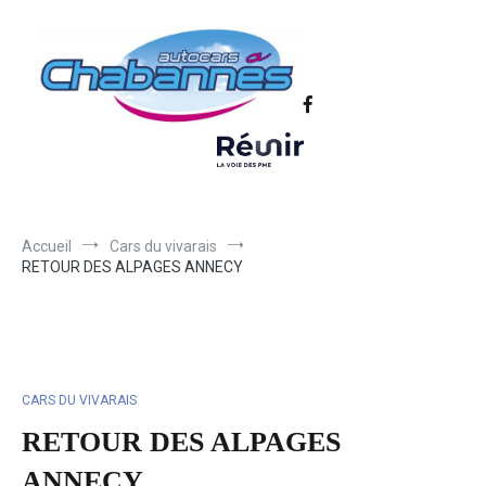
Transport scolaire, Transports de personnel en Drôme Ardèche,
Autocars Chabannes | Transport en
Transport touristique France et Europe
autocars en Drôme-Ardèche-Rhône-
Loire-Isère
Accueil
Cars du vivarais
RETOUR DES ALPAGES ANNECY
CARS DU VIVARAIS
RETOUR DES ALPAGES
ANNECY