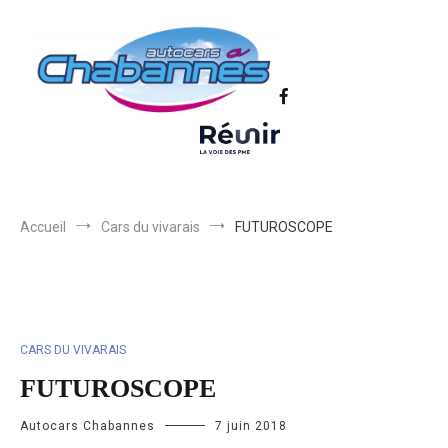
Transport scolaire, Transports de personnel en Drôme Ardèche,
Autocars Chabannes | Transport en
Transport touristique France et Europe
autocars en Drôme-Ardèche-Rhône-
Loire-Isère
Accueil
Cars du vivarais
FUTUROSCOPE
CARS DU VIVARAIS
FUTUROSCOPE
Autocars Chabannes
7 juin 2018