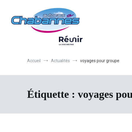
Transport scolaire, Transports de personnel en Drôme Ardèche, Tr
Autocars Chabannes | Transport en auto
Accueil
Actualités
voyages pour groupe
Étiquette :
voyages po