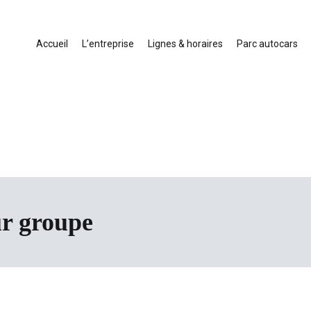
Accueil
L’entreprise
Lignes & horaires
Parc autocars
ansport touristique France et Europe
cars en Drôme-Ardèche-Rhône-Loire-Isère
ur groupe