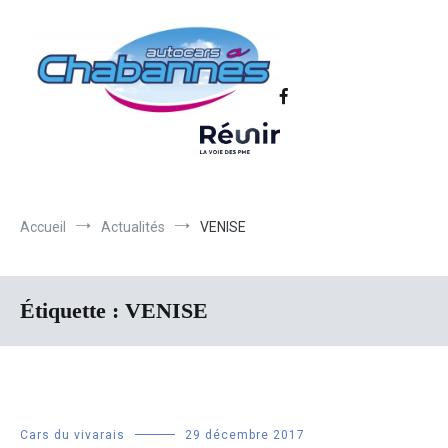
Transport scolaire, Transports de personnel en Drôme Ardèche,
Autocars Chabannes | Transport en
Transport touristique France et Europe
autocars en Drôme-Ardèche-Rhône-
Loire-Isère
Accueil
Actualités
VENISE
Étiquette :
VENISE
Cars du vivarais
29 décembre 2017