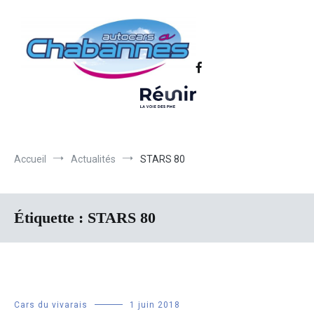
Transport scolaire, Transports de personnel en Drôme Ardèche,
Autocars Chabannes | Transport en
Transport touristique France et Europe
autocars en Drôme-Ardèche-Rhône-
Loire-Isère
Accueil
Actualités
STARS 80
Étiquette :
STARS 80
Cars du vivarais
1 juin 2018