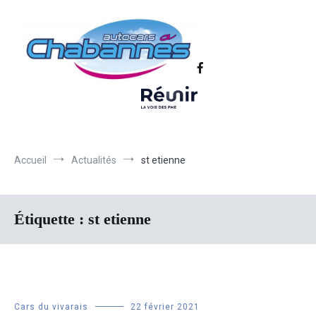
Transport scolaire, Transports de personnel en Drôme Ardèche,
Autocars Chabannes | Transport en
Transport touristique France et Europe
autocars en Drôme-Ardèche-Rhône-
Loire-Isère
Accueil
Actualités
st etienne
Étiquette :
st etienne
Cars du vivarais
22 février 2021