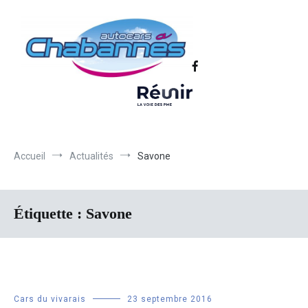
Transport scolaire, Transports de personnel en Drôme Ardèche,
Autocars Chabannes | Transport en
Transport touristique France et Europe
autocars en Drôme-Ardèche-Rhône-
Loire-Isère
Accueil
Actualités
Savone
Étiquette :
Savone
Cars du vivarais
23 septembre 2016