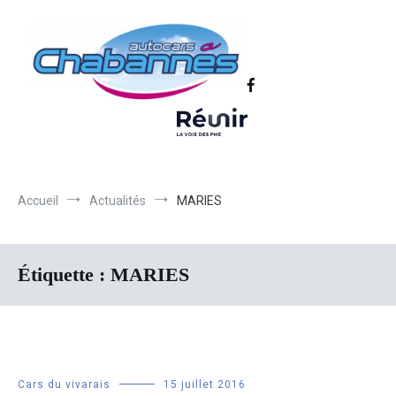
Transport scolaire, Transports de personnel en Drôme Ardèche,
Autocars Chabannes | Transport en
Transport touristique France et Europe
autocars en Drôme-Ardèche-Rhône-
Loire-Isère
Accueil
Actualités
MARIES
Étiquette :
MARIES
Cars du vivarais
15 juillet 2016