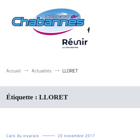
Transport scolaire, Transports de personnel en Drôme Ardèche,
Autocars Chabannes | Transport en
Transport touristique France et Europe
autocars en Drôme-Ardèche-Rhône-
Loire-Isère
Accueil
Actualités
LLORET
Étiquette :
LLORET
Cars du vivarais
20 novembre 2017