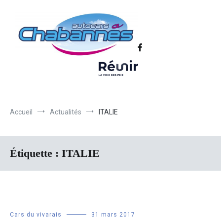
Transport scolaire, Transports de personnel en Drôme Ardèche,
Autocars Chabannes | Transport en
Transport touristique France et Europe
autocars en Drôme-Ardèche-Rhône-
Loire-Isère
Accueil
Actualités
ITALIE
Étiquette :
ITALIE
Cars du vivarais
31 mars 2017