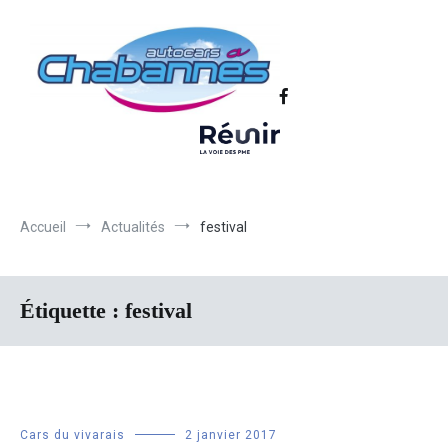
Transport scolaire, Transports de personnel en Drôme Ardèche,
Autocars Chabannes | Transport en
Transport touristique France et Europe
autocars en Drôme-Ardèche-Rhône-
Loire-Isère
Accueil
Actualités
festival
Étiquette :
festival
Cars du vivarais
2 janvier 2017