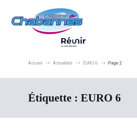
Transport scolaire, Transports de personnel en Drôme Ardèche, Tr
Autocars Chabannes | Transport en auto
Accueil
Actualités
EURO 6
Page 2
Étiquette :
EURO 6