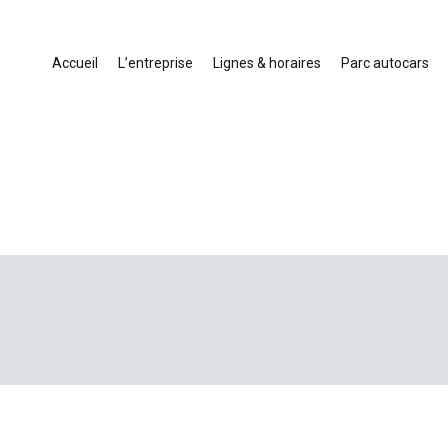
Accueil
L’entreprise
Lignes & horaires
Parc autocars
ansport touristique France et Europe
cars en Drôme-Ardèche-Rhône-Loire-Isère