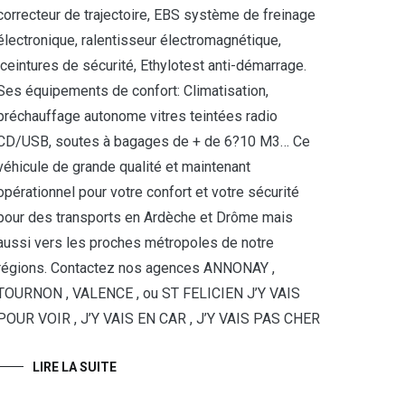
correcteur de trajectoire, EBS système de freinage
électronique, ralentisseur électromagnétique,
ceintures de sécurité, Ethylotest anti-démarrage.
Ses équipements de confort: Climatisation,
préchauffage autonome vitres teintées radio
CD/USB, soutes à bagages de + de 6?10 M3… Ce
véhicule de grande qualité et maintenant
opérationnel pour votre confort et votre sécurité
pour des transports en Ardèche et Drôme mais
aussi vers les proches métropoles de notre
régions. Contactez nos agences ANNONAY ,
TOURNON , VALENCE , ou ST FELICIEN J’Y VAIS
POUR VOIR , J’Y VAIS EN CAR , J’Y VAIS PAS CHER
LIRE LA SUITE