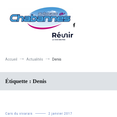
Transport scolaire, Transports de personnel en Drôme Ardèche,
Autocars Chabannes | Transport en
Transport touristique France et Europe
autocars en Drôme-Ardèche-Rhône-
Loire-Isère
Accueil
Actualités
Denis
Étiquette :
Denis
Cars du vivarais
2 janvier 2017