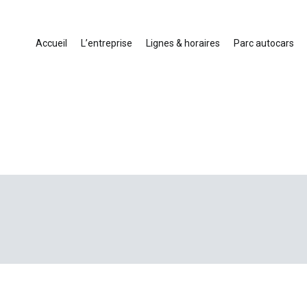
Accueil
L’entreprise
Lignes & horaires
Parc autocars
ansport touristique France et Europe
cars en Drôme-Ardèche-Rhône-Loire-Isère