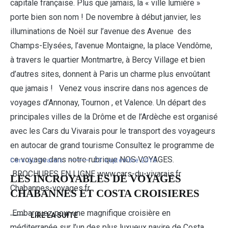
capitale française. Plus que jamais, la « ville lumière »
porte bien son nom ! De novembre à début janvier, les
illuminations de Noël sur l’avenue des Avenue des
Champs-Elysées, l’avenue Montaigne, la place Vendôme,
à travers le quartier Montmartre, à Bercy Village et bien
d’autres sites, donnent à Paris un charme plus envoûtant
que jamais ! Venez vous inscrire dans nos agences de
voyages d’Annonay, Tournon , et Valence. Un départ des
principales villes de la Drôme et de l’Ardèche est organisé
avec les Cars du Vivarais pour le transport des voyageurs
en autocar de grand tourisme Consultez le programme de
ce voyage dans notre rubrique NOS VOYAGES.
Cars du vivarais
23 septembre 2016
BROCHURES EN LIGNE www.cars-du-vivarais.fr
LES INCROYABLES DE VOYAGES
Chabannes-voyages.fr
CHABANNES ET COSTA CROISIERES
Embarquez pour une magnifique croisière en
LIRE LA SUITE
méditerranée sur l’un des plus luxueux navire de Costa