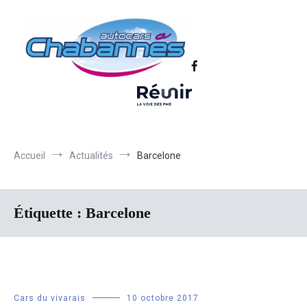
Transport scolaire, Transports de personnel en Drôme Ardèche,
Autocars Chabannes | Transport en
Transport touristique France et Europe
autocars en Drôme-Ardèche-Rhône-
Loire-Isère
Accueil
Actualités
Barcelone
Étiquette :
Barcelone
Cars du vivarais
10 octobre 2017