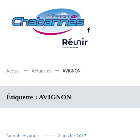
Transport scolaire, Transports de personnel en Drôme Ardèche,
Autocars Chabannes | Transport en
Transport touristique France et Europe
autocars en Drôme-Ardèche-Rhône-
Loire-Isère
Accueil
Actualités
AVIGNON
Étiquette :
AVIGNON
Cars du vivarais
2 janvier 2017