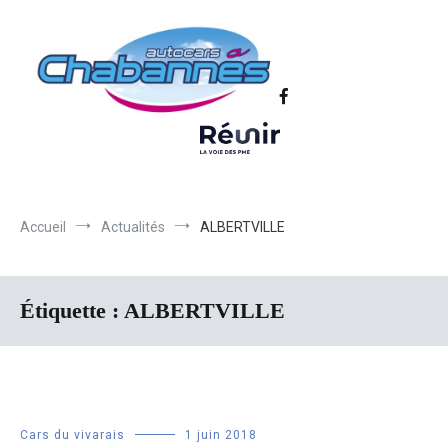
Transport scolaire, Transports de personnel en Drôme Ardèche,
Autocars Chabannes | Transport en
Transport touristique France et Europe
autocars en Drôme-Ardèche-Rhône-
Loire-Isère
Accueil
Actualités
ALBERTVILLE
Étiquette :
ALBERTVILLE
Cars du vivarais
1 juin 2018