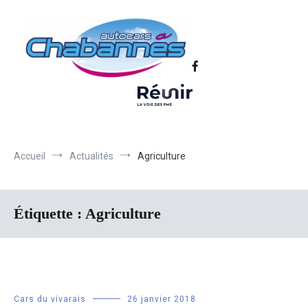
Transport scolaire, Transports de personnel en Drôme Ardèche,
Autocars Chabannes | Transport en
Transport touristique France et Europe
autocars en Drôme-Ardèche-Rhône-
Loire-Isère
Accueil
Actualités
Agriculture
Étiquette :
Agriculture
Cars du vivarais
26 janvier 2018