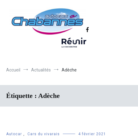
Transport scolaire, Transports de personnel en Drôme Ardèche,
Autocars Chabannes | Transport en
Transport touristique France et Europe
autocars en Drôme-Ardèche-Rhône-
Loire-Isère
Accueil
Actualités
Adèche
Étiquette :
Adèche
Autocar
,
Cars du vivarais
4 février 2021