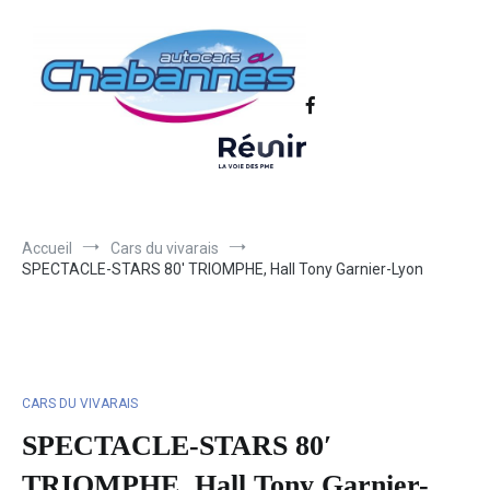
Transport scolaire, Transports de personnel en Drôme Ardèche,
Autocars Chabannes | Transport en
Transport touristique France et Europe
autocars en Drôme-Ardèche-Rhône-
Loire-Isère
Accueil
Cars du vivarais
SPECTACLE-STARS 80′ TRIOMPHE, Hall Tony Garnier-Lyon
CARS DU VIVARAIS
SPECTACLE-STARS 80′
TRIOMPHE, Hall Tony Garnier-