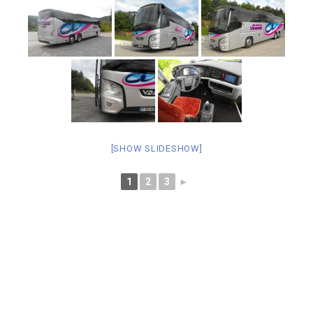
[SHOW SLIDESHOW]
1
2
3
►